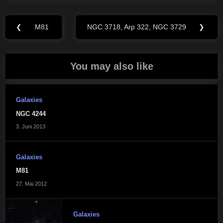
Beitragsnavigation
❮
M81
NGC 3718, Arp 322, NGC 3729
❯
Previous
Next
Post:
Post:
You may also like
Galaxies
NGC 4244
3. Juni 2013
Galaxies
M81
27. Mai 2012
Galaxies