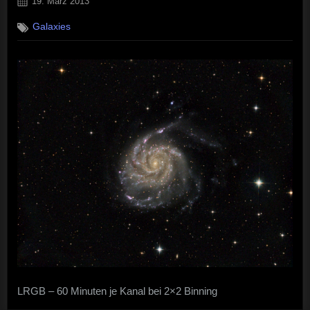
Posted
19. März 2013
on
Galaxies
LRGB – 60 Minuten je Kanal bei 2×2 Binning