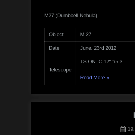
M27 (Dumbbell Nebula)
Object
M 27
Date
June, 23rd 2012
TS ONTC 12″ f/5.3
Telescope
„M27“
Read More
»
Pos
19.