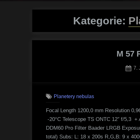
Kategorie:
Pl
M 57 
Po
7.
on
Planetery nebulas
Focal Length 1200,0 mm Resolution 0,
-20°C Telescope TS ONTC 12″ f/5,3 +
DDM60 Pro Filter Baader LRGB Exposur
total) Subs: L: 18 x 200s R,G,B: 9 x 40