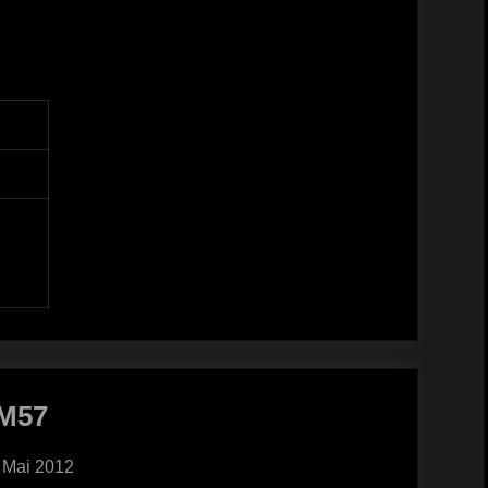
M57
ted
 Mai 2012