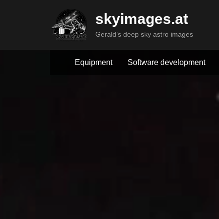
Skip
skyimages.at
to
content
Gerald’s deep sky astro images
Equipment
Software development