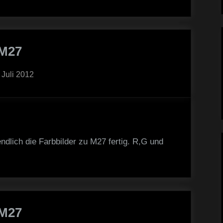
M27
sted
 Juli 2012
ndlich die Farbbilder zu M27 fertig. R,G und
M27