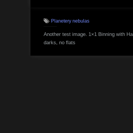
on
Planetery nebulas
Another test image. 1×1 Binning with H
darks, no flats