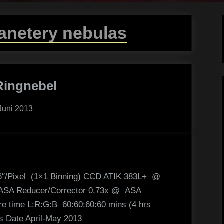
anetery nebulas
Ringnebel
sted
 Juni 2013
96″/Pixel (1×1 Binning) CCD ATIK 383L+ @
 ASA Reducer/Corrector 0,73x @ ASA
e time L:R:G:B 60:60:60:60 mins (4 hrs
0s Date April-May 2013