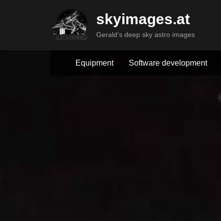
Skip
skyimages.at
to
content
Gerald’s deep sky astro images
Equipment
Software development