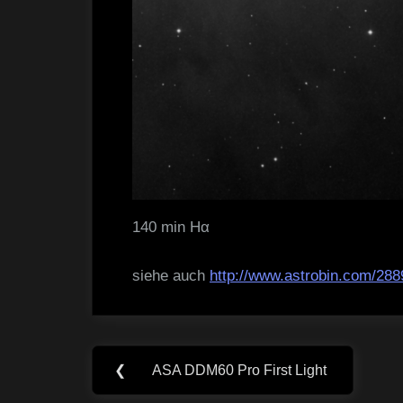
140 min Hα
siehe auch
http://www.astrobin.com/288
Beitragsnavigation
❮
ASA DDM60 Pro First Light
Previous