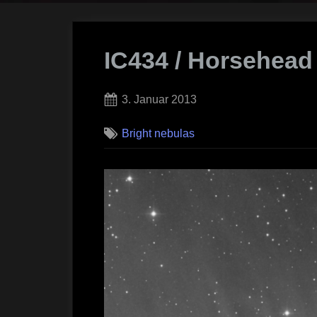
IC434 / Horsehead
Posted
3. Januar 2013
on
Bright nebulas