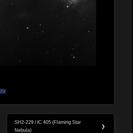
99/
SH2-229 / IC 405 (Flaming Star
Next
❯
Nebula)